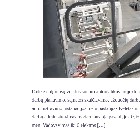
Didelę dalį mūsų veiklos sudaro automatikos projektų e
darbų planavimo, sąmatos skaičiavimo, užduočių darbu
administravimo instaliacijos metu paslaugas.Keletas mū
darbų administravimas moderniausioje pasaulyje akyto
mėn. Vadovavimas iki 6 elektros […]