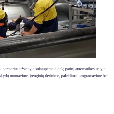
mi partnerius užsienyje sukaupėme didelę patirtį automatikos srityje.
skydų montavime, įrenginių derinime, paleidime, programavime bei