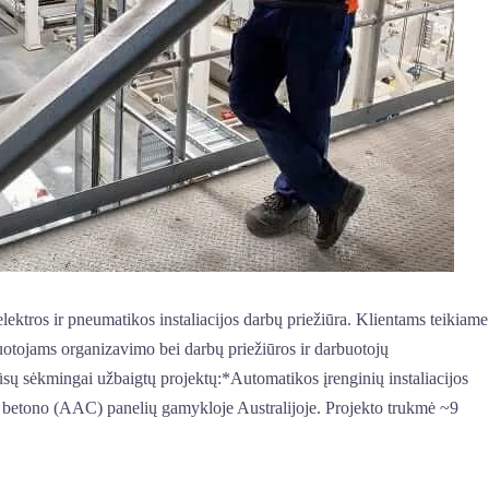
lektros ir pneumatikos instaliacijos darbų priežiūra. Klientams teikiame
otojams organizavimo bei darbų priežiūros ir darbuotojų
sų sėkmingai užbaigtų projektų:*Automatikos įrenginių instaliacijos
 betono (AAC) panelių gamykloje Australijoje. Projekto trukmė ~9